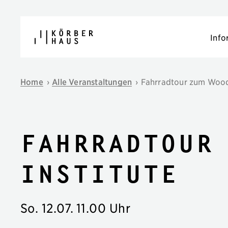
Navigation überspringen
Info
Home
›
Alle Veranstaltungen
›
Fahrradtour zum Woods
Fahrradtour
Institute
So. 12.07.
11.00 Uhr