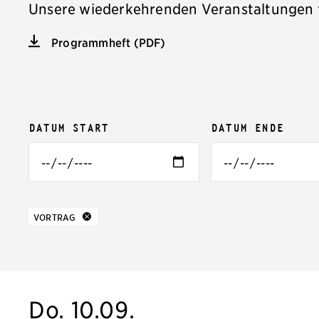
Unsere wiederkehrenden Veranstaltungen 
Programmheft (PDF)
Veranstaltungsfilter
Filteroptionen
Datum Start
Datum Ende
10 Ergebnisse
zu
VORTRAG
Do. 10.09.