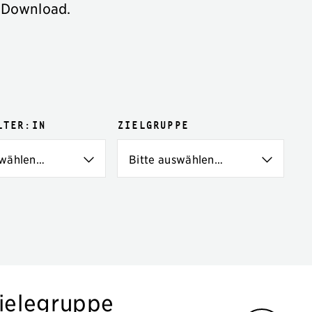
 Download.
lter:in
Zielgruppe
pielegruppe