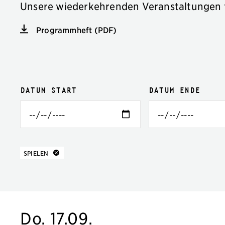
Unsere wiederkehrenden Veranstaltungen 
Programmheft (PDF)
Veranstaltungsfilter
Filteroptionen
Datum Start
Datum Ende
10 Ergebnisse
zu
SPIELEN
Do. 17.09.