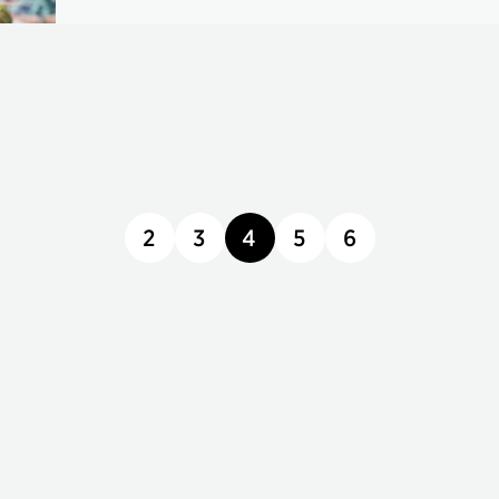
2
3
4
5
6
seite
seite
seite
seite
seite