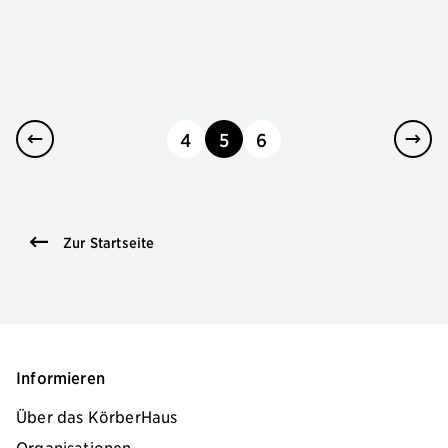
4
5
6
seite
seite
seite
Zur Startseite
Informieren
Über das KörberHaus
Organisationen