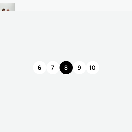
6
7
8
9
10
seite
seite
seite
seite
seite