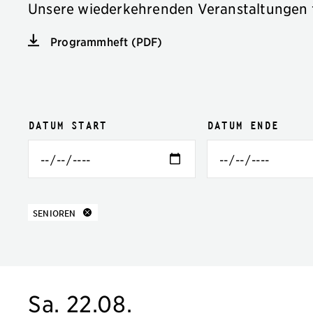
Unsere wiederkehrenden Veranstaltungen 
Programmheft (PDF)
Veranstaltungsfilter
Filteroptionen
Datum Start
Datum Ende
13 Ergebnisse
zu
SENIOREN
Sa. 22.08.