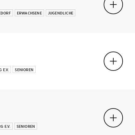
EDORF
ERWACHSENE
JUGENDLICHE
E.V.
SENIOREN
 E.V.
SENIOREN