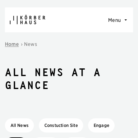
Skip to content
Menu
Home
›
News
All news at a
glance
All News
Constuction Site
Engage