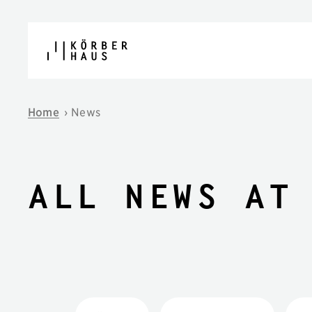
Skip to content
Home
›
News
All news at