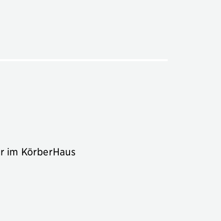
er im KörberHaus