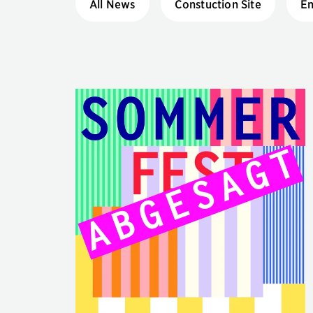
All News
Constuction Site
E