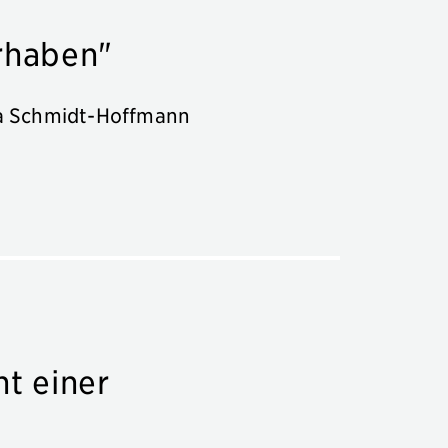
rhaben"
lia Schmidt-Hoffmann
t einer